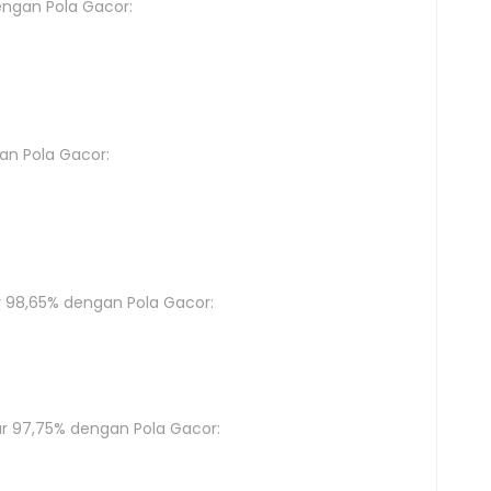
ngan Pola Gacor:
an Pola Gacor:
ar 98,65% dengan Pola Gacor:
sar 97,75% dengan Pola Gacor: