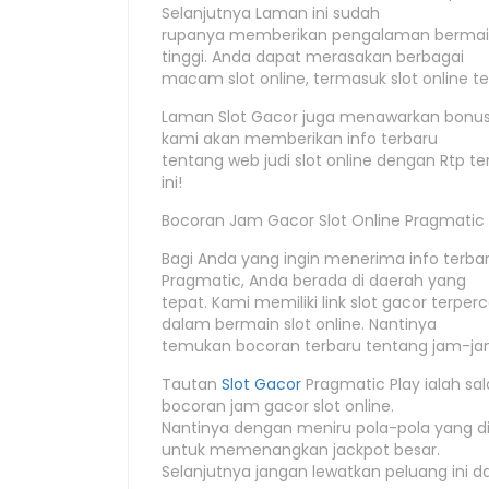
Selanjutnya Laman ini sudah
rupanya memberikan pengalaman bermai
tinggi. Anda dapat merasakan berbagai
macam slot online, termasuk slot online te
Laman Slot Gacor juga menawarkan bonus m
kami akan memberikan info terbaru
tentang web judi slot online dengan Rtp te
ini!
Bocoran Jam Gacor Slot Online Pragmat
Bagi Anda yang ingin menerima info terba
Pragmatic, Anda berada di daerah yang
tepat. Kami memiliki link slot gacor ter
dalam bermain slot online. Nantinya
temukan bocoran terbaru tentang jam-ja
Tautan
Slot Gacor
Pragmatic Play ialah sa
bocoran jam gacor slot online.
Nantinya dengan meniru pola-pola yang d
untuk memenangkan jackpot besar.
Selanjutnya jangan lewatkan peluang ini da