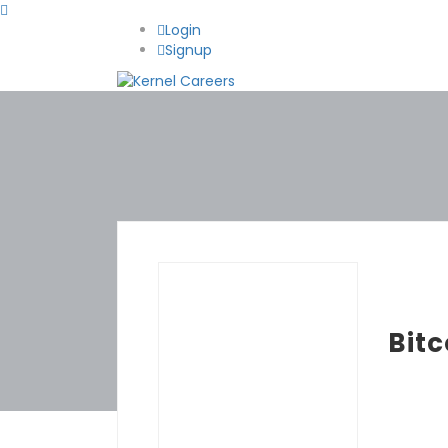
Login
Signup
Bit