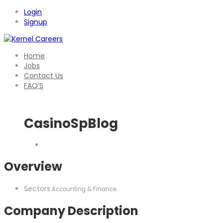
Login
Signup
Home
Jobs
Contact Us
FAQ’S
CasinoSpBlog
Overview
Sectors
Accounting & Finance
Company Description