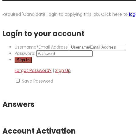
Required 'Candidate' login to applying this job.
Click here to
log
Login to your account
Username/Email Address:
Password:
Forgot Password?
|
Sign Up
Save Password
Answers
Account Activation