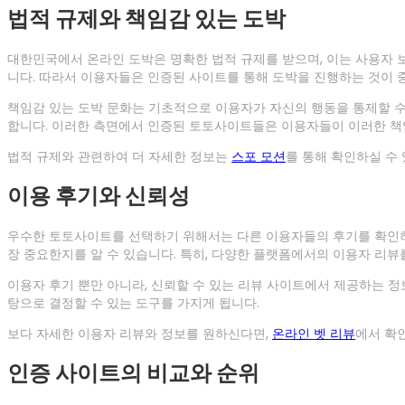
법적 규제와 책임감 있는 도박
대한민국에서 온라인 도박은 명확한 법적 규제를 받으며, 이는 사용자 보
니다. 따라서 이용자들은 인증된 사이트를 통해 도박을 진행하는 것이 중
책임감 있는 도박 문화는 기초적으로 이용자가 자신의 행동을 통제할 수
합니다. 이러한 측면에서 인증된 토토사이트들은 이용자들이 이러한 책임
법적 규제와 관련하여 더 자세한 정보는
스포 모션
를 통해 확인하실 수 
이용 후기와 신뢰성
우수한 토토사이트를 선택하기 위해서는 다른 이용자들의 후기를 확인하는
장 중요한지를 알 수 있습니다. 특히, 다양한 플랫폼에서의 이용자 리
이용자 후기 뿐만 아니라, 신뢰할 수 있는 리뷰 사이트에서 제공하는 정
탕으로 결정할 수 있는 도구를 가지게 됩니다.
보다 자세한 이용자 리뷰와 정보를 원하신다면,
온라인 벳 리뷰
에서 확
인증 사이트의 비교와 순위