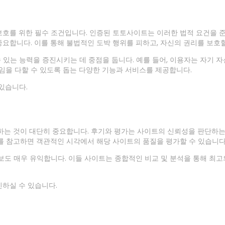
호를 위한 필수 조건입니다. 인증된 토토사이트는 이러한 법적 요건을 준수
요합니다. 이를 통해 불법적인 도박 행위를 피하고, 자신의 권리를 보호할
 있는 능력을 증진시키는 데 중점을 둡니다. 예를 들어, 이용자는 자기 
을 다할 수 있도록 돕는 다양한 기능과 서비스를 제공합니다.
있습니다.
 것이 대단히 중요합니다. 후기와 평가는 사이트의 신뢰성을 판단하는데
뷰를 참고하면 객관적인 시각에서 해당 사이트의 품질을 평가할 수 있습니다
보도 매우 유익합니다. 이들 사이트는 종합적인 비교 및 분석을 통해 최고
인하실 수 있습니다.