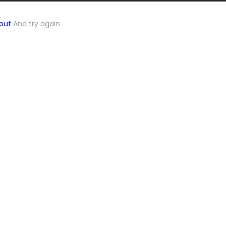
out
And try again