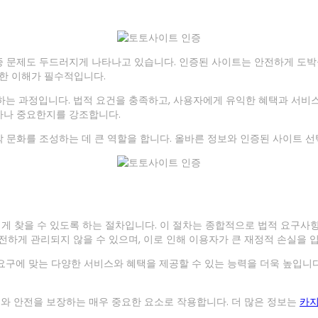
증 문제도 두드러지게 나타나고 있습니다. 인증된 사이트는 안전하게 도박
대한 이해가 필수적입니다.
는 과정입니다. 법적 요건을 충족하고, 사용자에게 유익한 혜택과 서비
마나 중요한지를 강조합니다.
 문화를 조성하는 데 큰 역할을 합니다. 올바른 정보와 인증된 사이트 선
게 찾을 수 있도록 하는 절차입니다. 이 절차는 종합적으로 법적 요구사
하게 관리되지 않을 수 있으며, 이로 인해 이용자가 큰 재정적 손실을 입
 요구에 맞는 다양한 서비스와 혜택을 제공할 수 있는 능력을 더욱 높입
와 안전을 보장하는 매우 중요한 요소로 작용합니다. 더 많은 정보는
카지