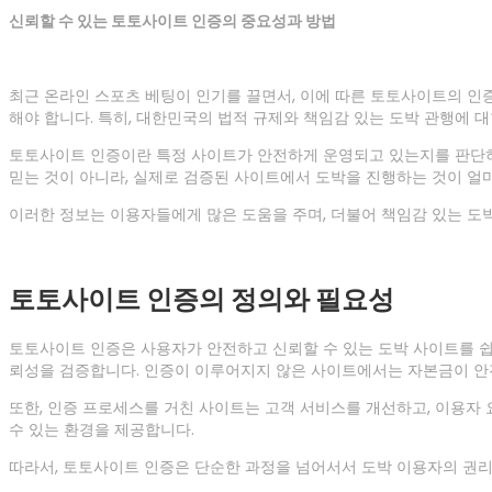
신뢰할 수 있는 토토사이트 인증의 중요성과 방법
최근 온라인 스포츠 베팅이 인기를 끌면서, 이에 따른 토토사이트의 인
해야 합니다. 특히, 대한민국의 법적 규제와 책임감 있는 도박 관행에 
토토사이트 인증이란 특정 사이트가 안전하게 운영되고 있는지를 판단하
믿는 것이 아니라, 실제로 검증된 사이트에서 도박을 진행하는 것이 얼
이러한 정보는 이용자들에게 많은 도움을 주며, 더불어 책임감 있는 도박
토토사이트 인증의 정의와 필요성
토토사이트 인증은 사용자가 안전하고 신뢰할 수 있는 도박 사이트를 쉽
뢰성을 검증합니다. 인증이 이루어지지 않은 사이트에서는 자본금이 안전
또한, 인증 프로세스를 거친 사이트는 고객 서비스를 개선하고, 이용자
수 있는 환경을 제공합니다.
따라서, 토토사이트 인증은 단순한 과정을 넘어서서 도박 이용자의 권리