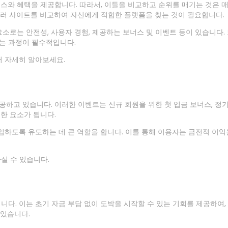
스와 혜택을 제공합니다. 따라서, 이들을 비교하고 순위를 매기는 것은 
여러 사이트를 비교하여 자신에게 적합한 플랫폼을 찾는 것이 필요합니다.
로는 안전성, 사용자 경험, 제공하는 보너스 및 이벤트 등이 있습니다. 
는 과정이 필수적입니다.
서 자세히 알아보세요.
하고 있습니다. 이러한 이벤트는 신규 회원을 위한 첫 입금 보너스, 정
한 요소가 됩니다.
입하도록 유도하는 데 큰 역할을 합니다. 이를 통해 이용자는 금전적 이익
실 수 있습니다.
다. 이는 초기 자금 부담 없이 도박을 시작할 수 있는 기회를 제공하여,
 있습니다.