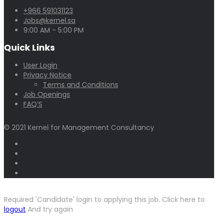
+966 591031123
Jobs@kernel.sa
9:00 AM - 5:00 PM
Quick Links
User Login
Privacy Notice
Terms and Conditions
Job Openings
FAQ’S
© 2021 Kernel for Management Consultancy
Required 'Candidate' login to applying this job.
Click here to
logout
And try again