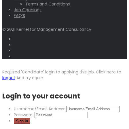
Terms and Conditions
Job Openings
FAQ’S
© 2021 Kernel for Management Consultancy
Required 'Candidate' login to applying this job.
Click here to
logout
And try again
Login to your account
Username/Email Address:
Password: