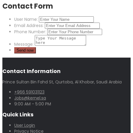
Contact Form
User Name:
Email Address:
Phone Number:
Message:
Contact Information
Prince Sultan Bin Fahd St, Qurtoba, Al Khobar, Saudi Arabia
+966 591031123
Jobs@kernel.sa
9:00 AM - 5:00 PM
Quick Links
User Login
Privacy Notice