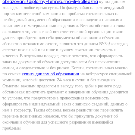
obrazovanii/diplomy-tehnikuma-ili-kolledzha
купил диплом
колледжа в любое время суток. По факту, зайдя на рекомендуемый
портал компетентной компании не проблема составить заказ на
необходимый документ об образовании в совпадении с личными
желаниями и материальными средствами. Веским обстоятельством
оказывается то, что в такой вот ответственной организации точно
удастся приобрести для себя документы об окончании обучения,
абсолютно независимо оттого, выявится это диплом ВУЗа/колледжа,
аттестат школьный или иное в лучшем сочетании стоимость и
качество. В отдельном порядке, стоит отметить, что сформировать
заказ на документ об обучении доступно всем без перечисления
аванса, а следовательно и без рисков. Кстати, составить заказ можно
по ссылке
купить диплом об образовании
на веб-ресурсе специальной
компании, который доступен 24 часа в сутки и без выходных.
Отметим, важным предлогом в выгоду того, дабы в разного рода
обстановках прикупить документ о завершении обучения доводится
то условие, что предусмотрена превосходная возможность
сформировать индивидуальный заказ с записью сведений, данных о
нем в госреестр. Таким образом, весьма реалистично перечислить
перечень позитивных нюансов, что бы прикупить документ об
окончании обучения для успешного разрешения имеющейся
проблемы.