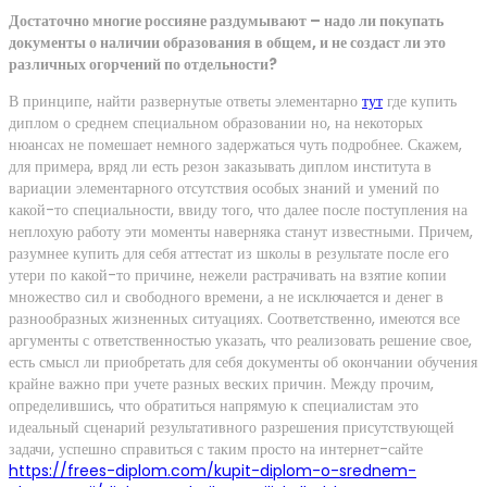
Достаточно многие россияне раздумывают – надо ли покупать
документы о наличии образования в общем, и не создаст ли это
различных огорчений по отдельности?
В принципе, найти развернутые ответы элементарно
тут
где купить
диплом о среднем специальном образовании но, на некоторых
нюансах не помешает немного задержаться чуть подробнее. Скажем,
для примера, вряд ли есть резон заказывать диплом института в
вариации элементарного отсутствия особых знаний и умений по
какой-то специальности, ввиду того, что далее после поступления на
неплохую работу эти моменты наверняка станут известными. Причем,
разумнее купить для себя аттестат из школы в результате после его
утери по какой-то причине, нежели растрачивать на взятие копии
множество сил и свободного времени, а не исключается и денег в
разнообразных жизненных ситуациях. Соответственно, имеются все
аргументы с ответственностью указать, что реализовать решение свое,
есть смысл ли приобретать для себя документы об окончании обучения
крайне важно при учете разных веских причин. Между прочим,
определившись, что обратиться напрямую к специалистам это
идеальный сценарий результативного разрешения присутствующей
задачи, успешно справиться с таким просто на интернет-сайте
https://frees-diplom.com/kupit-diplom-o-srednem-