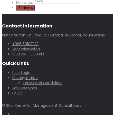
Message:
Contact Information
Prince Sultan Bin Fahd St, Qurtoba, Al Khobar, Saudi Arabia
+966 591031123
Jobs@kernel.sa
9:00 AM - 5:00 PM
Quick Links
User Login
Privacy Notice
Terms and Conditions
Job Openings
FAQ’S
© 2021 Kernel for Management Consultancy