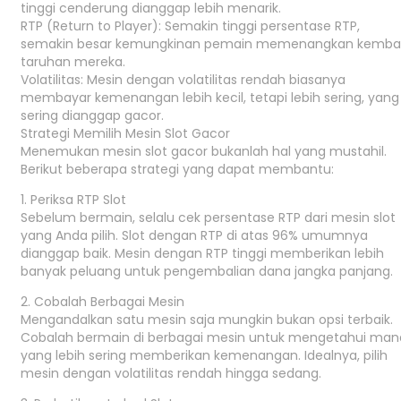
tinggi cenderung dianggap lebih menarik.
RTP (Return to Player): Semakin tinggi persentase RTP,
semakin besar kemungkinan pemain memenangkan kembal
taruhan mereka.
Volatilitas: Mesin dengan volatilitas rendah biasanya
membayar kemenangan lebih kecil, tetapi lebih sering, yang
sering dianggap gacor.
Strategi Memilih Mesin Slot Gacor
Menemukan mesin slot gacor bukanlah hal yang mustahil.
Berikut beberapa strategi yang dapat membantu:
1. Periksa RTP Slot
Sebelum bermain, selalu cek persentase RTP dari mesin slot
yang Anda pilih. Slot dengan RTP di atas 96% umumnya
dianggap baik. Mesin dengan RTP tinggi memberikan lebih
banyak peluang untuk pengembalian dana jangka panjang.
2. Cobalah Berbagai Mesin
Mengandalkan satu mesin saja mungkin bukan opsi terbaik.
Cobalah bermain di berbagai mesin untuk mengetahui man
yang lebih sering memberikan kemenangan. Idealnya, pilih
mesin dengan volatilitas rendah hingga sedang.