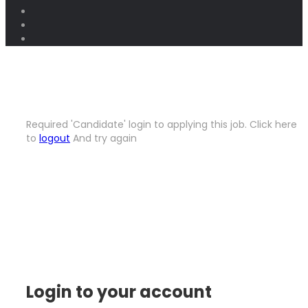
Required 'Candidate' login to applying this job.
Click here
to
logout
And try again
Login to your account