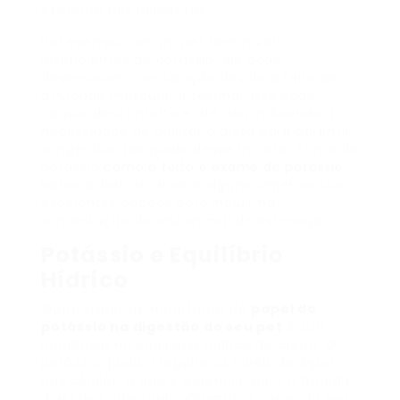
eficiente dos alimentos.
Por exemplo, se um pet tem níveis
insuficientes de potássio, ele pode
desenvolver constipação devido à falta de
atividade muscular intestinal. Isso pode
causar desconforto e até dor, indicando a
necessidade de ajustar a dieta para garantir
a ingestão adequada desse mineral. Fonte de
potássio
como é feito o exame de potássio
banana, batata doce e alguns vegetais são
excelentes opções para incluir na
alimentação do seu animal de estimação.
Potássio e Equilíbrio
Hídrico
Outro aspecto importante do
papel do
potássio na digestão do seu pet
é sua
influência no equilíbrio hídrico do corpo. O
potássio ajuda a regular os níveis de água
nas células, o que é essencial para a função
digestiva adequada. Quando o corpo do seu