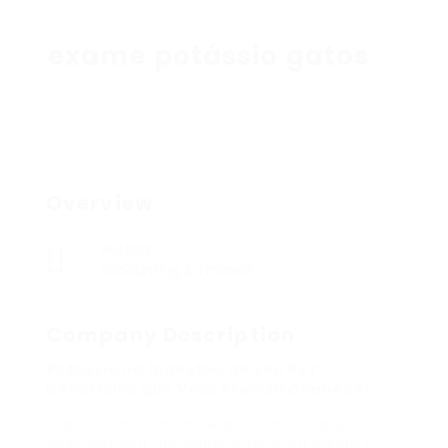
exame potássio gatos
Overview
Sectors
Accounting & Finance
Company Description
Potássio na Digestão do Seu Pet:
Benefícios que Você Precisa Conhecer
O potássio é um mineral essencial que
desempenha um papel crucial na saúde e