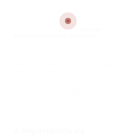
A deficiência de potássio pode levar a sérios
problemas de saúde nos pets. Quando os
níveis de potássio estão baixos, isso pode
resultar em distúrbios gastrointestinais,
como vômitos e diarreia. O
papel do
potássio na digestão do seu pet
é tão
significativo que a carência desse mineral
muitas vezes está associada a sintomas de
fraqueza muscular e letargia.
Animais com deficiência de potássio podem
apresentar sinais clínicos óbvios de
desconforto, e os proprietários devem estar
atentos. Um pet que parece menos ativo ou
que luta para se mover pode estar com
níveis deficientes desse mineral. A
introdução de alimentos ricos em potássio
na dieta, sob orientação veterinária, pode ser
a solução para reverter esses sintomas e
melhorar a qualidade de vida do animal.
A Importância de