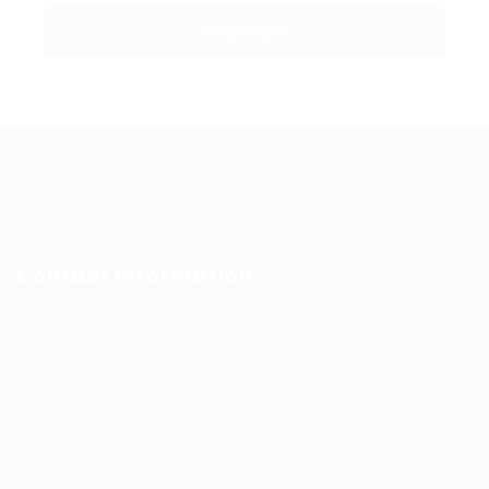
Contact Information
Prince Sultan Bin Fahd St, Qurtoba, Al Khobar, Saudi
Arabia
+966 591031123
Jobs@kernel.sa
9:00 AM - 5:00 PM