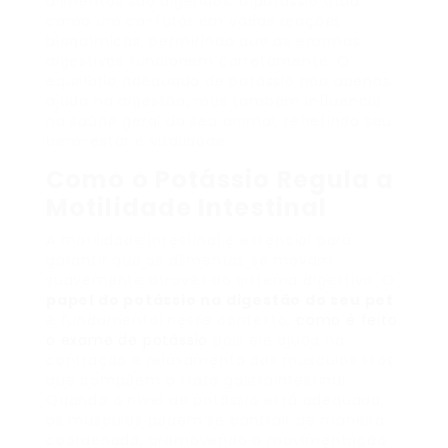
alimentos são digeridos, o potássio atua
como um co-fator em várias reações
bioquímicas, permitindo que as enzimas
digestivas funcionem corretamente. O
equilíbrio adequado de potássio não apenas
ajuda na digestão, mas também influencia
na saúde geral do seu animal, refletindo seu
bem-estar e vitalidade.
Como o Potássio Regula a
Motilidade Intestinal
A motilidade intestinal é essencial para
garantir que os alimentos se movam
suavemente através do sistema digestivo. O
papel do potássio na digestão do seu pet
é fundamental nesse contexto,
como é feito
o exame de potássio
pois ele ajuda na
contração e relaxamento dos músculos lisos
que compõem o trato gastrointestinal.
Quando o nível de potássio está adequado,
os músculos podem se contrair de maneira
coordenada, promovendo a movimentação