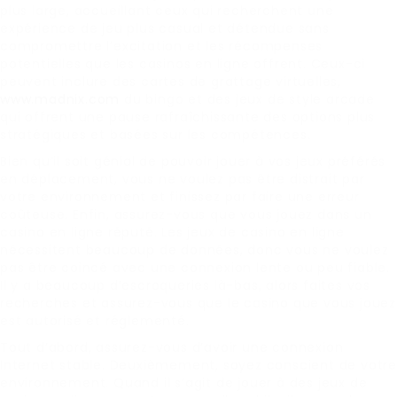
plus large, accueillant ceux qui recherchent une
expérience de jeu plus casual et détendue sans
compromettre l’excitation et les récompenses
potentielles que les casinos en ligne offrent. Ceux-ci
peuvent inclure des cartes de grattage virtuelles,
www.madnix.com
du bingo et des jeux de style arcade
qui offrent une pause rafraîchissante des options plus
stratégiques et basées sur les compétences.
Bien qu’il soit génial de pouvoir jouer à vos jeux préférés
en déplacement, vous ne voulez pas être distrait par
votre environnement et finissez par faire une erreur
coûteuse. Enfin, assurez-vous que vous jouez dans un
casino en ligne réputé. Les jeux de casino en ligne
nécessitent beaucoup de données, donc vous ne voulez
pas être coincé avec une connexion lente ou peu fiable.
Il y a beaucoup d’escroqueries là-bas, alors faites vos
recherches et assurez-vous que le casino que vous jouez
est autorisé et réglementé.
Tout d’abord, assurez-vous d’avoir une connexion
Internet stable. Deuxièmement, soyez conscient de votre
environnement. Quand il s’agit de jouer à des jeux de