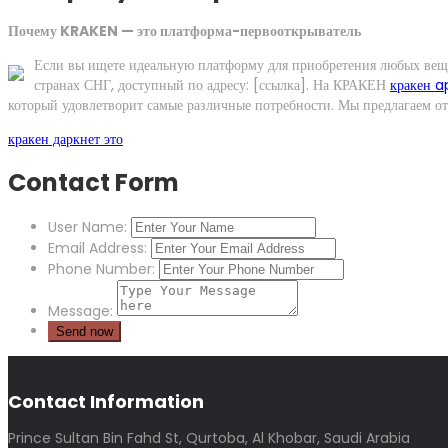
Почему KRAKEN — это платформа-первооткрыватель
Если вы ищете идеальную платформу для приобретения любых ве
странах СНГ, доступный по адресу: [ссылка]. На КРАКЕН
кракен a
который удовлетворит самые различные потребности. Мы предлагаем от
кракен даркнет это
Contact Form
User Name:
Email Address:
Phone Number:
Message:
Contact Information
Prince Sultan Bin Fahd St, Qurtoba, Al Khobar, Saudi Arabia