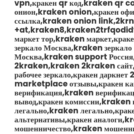
vpn,кракен qr код,kraken qr c
онион,kraken onion,кракен оф
ссылка,kraken onion link,2kr
+at,kraken8,kraken2trfqodi
маркет тор,kraken маркет,краке
зеркало Москва,kraken зеркало
Москва,kraken support Россия,
2kraken,kraken 2kraken сайт,
рабочее зеркало,кракен даркне
marketplace отзывы,кракен как
верификация,kraken верификац
вывод,кракен комиссии,kraken 
легально,kraken легально,крак
альтернативы,кракен аналоги,kr
мошенничество,kraken мошенни