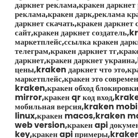
даркнет реклама,кракен даркнет
реклама,кракен дарк,реклама кра
даркнет скачать,кракен даркнет
сайт,кракен даркнет создатель,
маркетплейс,ссылка кракен дарк
телеграм,кракен даркнет тг,краке
даркнет,кракен даркнет украина
цены,kraken даркнет что это,кра
маркетплейс,кракен это современ
kraken,кракен обход блокировк
mirror,кракен qr код вход,krak
мобильная версия,kraken mobil
linux,кракен macos,kraken m
web version,кракен api докум
key,кракен api примеры,krake