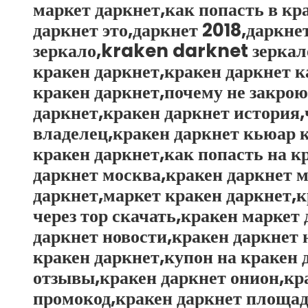
маркет даркнет,как попасть в кр
даркнет это,даркнет 2018,даркне
зеркало,kraken darknet зеркало
кракен даркнет,кракен даркнет к
кракен даркнет,почему не закрою
даркнет,кракен даркнет история,
владелец,кракен даркнет кьюар к
кракен даркнет,как попасть на к
даркнет москва,кракен даркнет м
даркнет,маркет кракен даркнет,к
через тор скачать,кракен маркет
даркнет новости,кракен даркнет 
кракен даркнет,купон на кракен
отзывы,кракен даркнет онион,кр
промокод,кракен даркнет площад