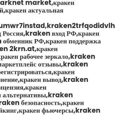
 darknet market,кракен
,кракен актуальная
umwr7instad,kraken2trfqodidvlh
д Россия,kraken вход РФ,кракен
n обменник РФ,кракен поддержка
en 2krn.at,кракен
акен рабочее зеркало,kraken
 маркетплейс отзывы,kraken
егистрироваться,кракен
нение,кракен вывод,kraken
ицензия,кракен
н альтернативы,kraken
raken безопасность,кракен
ейкинг,кракен фьючерсы,kraken