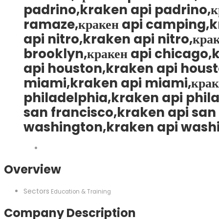
padrino,kraken api padrino,к
ramaze,кракен api camping,k
api nitro,kraken api nitro,кр
brooklyn,кракен api chicago,k
api houston,kraken api housto
miami,kraken api miami,краке
philadelphia,kraken api phila
san francisco,kraken api san f
washington,kraken api wash
Overview
Sectors
Education & Training
Company Description