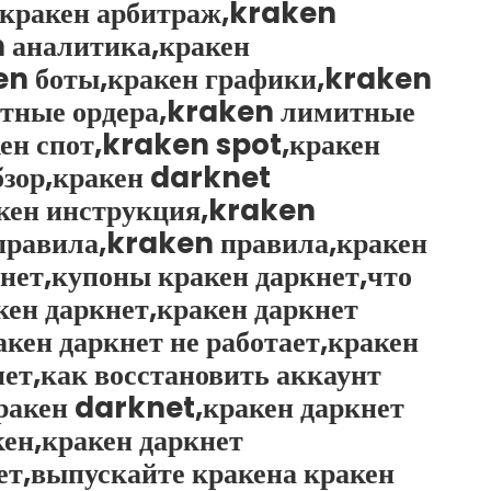
,кракен арбитраж,kraken
 аналитика,кракен
en боты,кракен графики,kraken
итные ордера,kraken лимитные
ен спот,kraken spot,кракен
зор,кракен darknet
кен инструкция,kraken
правила,kraken правила,кракен
ет,купоны кракен даркнет,что
кен даркнет,кракен даркнет
акен даркнет не работает,кракен
нет,как восстановить аккаунт
кракен darknet,кракен даркнет
кен,кракен даркнет
нет,выпускайте кракена кракен