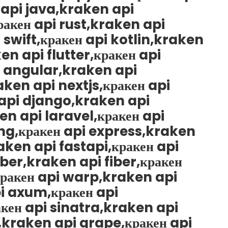
 api java,kraken api
ракен api rust,kraken api
 swift,кракен api kotlin,kraken
en api flutter,кракен api
i angular,kraken api
aken api nextjs,кракен api
 api django,kraken api
en api laravel,кракен api
ng,кракен api express,kraken
aken api fastapi,кракен api
iber,kraken api fiber,кракен
кракен api warp,kraken api
i axum,кракен api
акен api sinatra,kraken api
,kraken api grape,кракен api