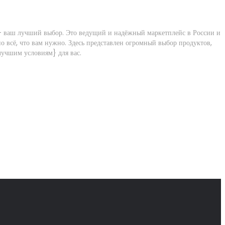
аш лучший выбор. Это ведущий и надёжный маркетплейс в России и
сё, что вам нужно. Здесь представлен огромный выбор продуктов,
лучшим условиям} для вас.