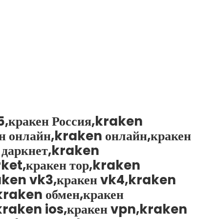
5,кракен Россия,kraken
н онлайн,kraken онлайн,кракен
 даркнет,kraken
ket,кракен тор,kraken
raken vk3,кракен vk4,kraken
kraken обмен,кракен
,kraken ios,кракен vpn,kraken