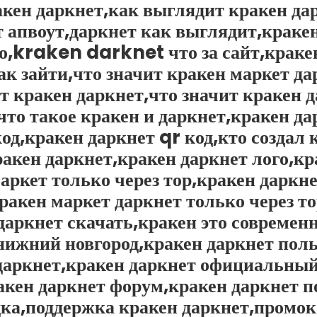
акен даркнет,как выглядит кракен да
т апвоут,даркнет как выглядит,краке
,kraken darknet что за сайт,кракен 
ак зайти,что значит кракен маркет да
т кракен даркнет,что значит кракен д
что такое кракен и даркнет,кракен да
од,кракен даркнет qr код,кто создал 
ракен даркнет,кракен даркнет лого,к
аркет только через тор,кракен даркн
ракен маркет даркнет только через т
 даркнет скачать,кракен это совреме
нижний новгород,кракен даркнет поль
 даркнет,кракен даркнет официальный
акен даркнет форум,кракен даркнет п
ка,поддержка кракен даркнет,промок