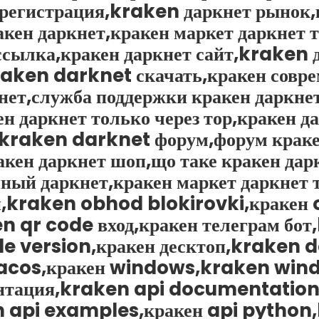
 регистрация,kraken даркнет рынок,
кен даркнет,кракен маркет даркнет т
 ссылка,кракен даркнет сайт,kraken
kraken darknet скачать,кракен совр
нет,служба поддержки кракен даркне
н даркнет только через тор,кракен д
,kraken darknet форум,форум краке
кен даркнет шоп,що таке кракен дарк
ный даркнет,кракен маркет даркнет т
и,kraken obhod blokirovki,кракен
en qr code вход,кракен телеграм бо
e version,кракен десктоп,kraken 
acos,кракен windows,kraken windo
ентация,kraken api documentation
n api examples,кракен api python,