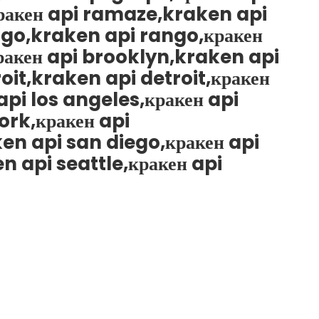
ракен api ramaze,kraken api
go,kraken api rango,кракен
ракен api brooklyn,kraken api
oit,kraken api detroit,кракен
pi los angeles,кракен api
rk,кракен api
en api san diego,кракен api
n api seattle,кракен api