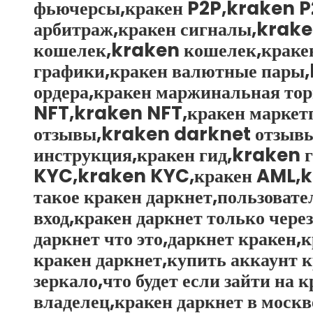
фьючерсы,кракен P2P,kraken P
арбитраж,кракен сигналы,krake
кошелек,kraken кошелек,краке
графики,кракен валютные пары
ордера,кракен маржинальная то
NFT,kraken NFT,кракен маркет
отзывы,kraken darknet отзывы
инструкция,кракен гид,kraken 
KYC,kraken KYC,кракен AML,kra
такое кракен даркнет,пользовате
вход,кракен даркнет только через
даркнет что это,даркнет кракен,
кракен даркнет,купить аккаунт 
зеркало,что будет если зайти на
владелец,кракен даркнет в москв