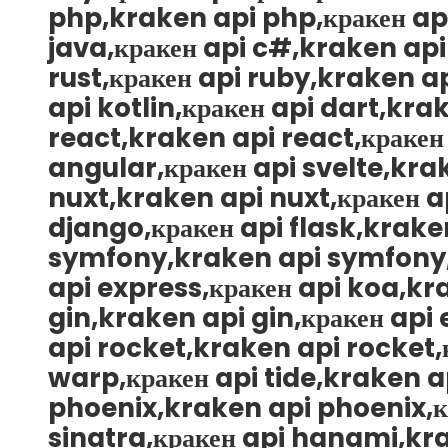
php,kraken api php,кракен api
java,кракен api c#,kraken api
rust,кракен api ruby,kraken ap
api kotlin,кракен api dart,krak
react,kraken api react,кракен
angular,кракен api svelte,krak
nuxt,kraken api nuxt,кракен a
django,кракен api flask,kraken
symfony,kraken api symfony,к
api express,кракен api koa,kra
gin,kraken api gin,кракен api 
api rocket,kraken api rocket,
warp,кракен api tide,kraken a
phoenix,kraken api phoenix,кра
sinatra,кракен api hanami,kr