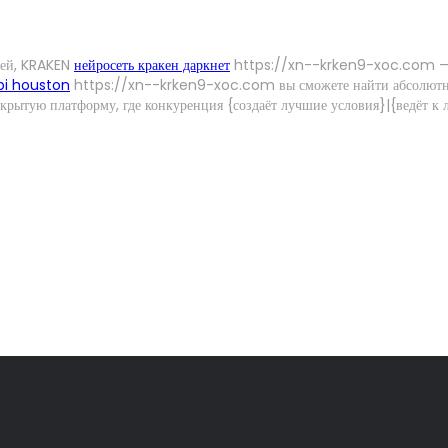
щей, KRAKEN
нейросеть кракен даркнет
https://xn--krken9-xoc.com — в
pi houston
https://xn--krken9-xoc.com вы сможете найти абсолютно в
крытую платформу, где конкуренция {создаёт лучшие условия}|{ведёт к 