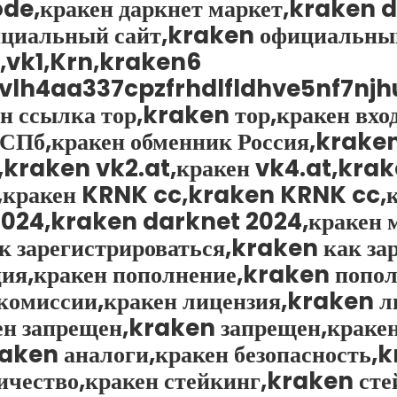
ode,кракен даркнет маркет,kraken
ициальный сайт,kraken официальный
n,vk1,Krn,kraken6
dvlh4aa337cpzfrhdlfldhve5nf7njh
н ссылка тор,kraken тор,кракен вхо
 СПб,кракен обменник Россия,krake
kraken vk2.at,кракен vk4.at,krak
кракен KRNK cc,kraken KRNK cc,кр
т 2024,kraken darknet 2024,кракен
 зарегистрироваться,kraken как зар
ия,кракен пополнение,kraken попол
комиссии,кракен лицензия,kraken л
ен запрещен,kraken запрещен,краке
aken аналоги,кракен безопасность,k
чество,кракен стейкинг,kraken ст