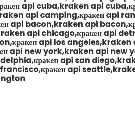
ракен api cuba,kraken api cuba,к
raken api camping,кракен api ran
акен api bacon,kraken api bacon,к
raken api chicago,кракен api detr
n,кракен api los angeles,kraken a
н api new york,kraken api new yo
delphia,кракен api san diego,krak
rancisco,кракен api seattle,krake
ington