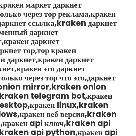
кракен маркет даркнет
олько через тор реклама,кракен
 даркнет ссылка,kraken даркнет
еменный даркнет
т,кракен даркнет
аркнет тор,тор кракен
н даркнет,кракен даркнет
нет,кракен это даркнет
олько через тор что это,даркнет
 onion mirror,kraken onion
т,kraken telegram bot,кракен
desktop,кракен linux,kraken
ws,кракен веб версия,kraken
,кракен api ключ,kraken api
kraken api python,кракен api