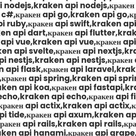
 nodejs,kraken api nodejs,кракен
 c#,кракен api go,kraken api go,к
i ruby,кракен api swift,kraken api
en api dart,кракен api flutter,krak
 api vue,kraken api vue,кракен ap
en api svelte,кракен api nextjs,kr
pi nestjs,kraken api nestjs,кракен
 api flask,кракен api laravel,krak
ракен api spring,kraken api spri
ken api koa,кракен api fastapi,kr
echo,kraken api echo,кракен api f
кракен api actix,kraken api actix,
pi tide,кракен api axum,kraken ap
кен api rails,kraken api rails,кр
aken api hanami,кракен api grape