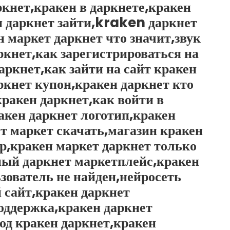
ркнет,кракен в даркнете,кракен
н даркнет зайти,kraken даркнет
маркет даркнет что значит,звук
ркнет,как зарегистрироваться на
аркнет,как зайти на сайт кракен
ркнет купон,кракен даркнет кто
кракен даркнет,как войти в
ракен даркнет логотип,кракен
ет маркет скачать,магазин кракен
ор,кракен маркет даркнет только
нный даркнет маркетплейс,кракен
зователь не найден,нейросеть
 сайт,кракен даркнет
оддержка,кракен даркнет
од кракен даркнет,кракен