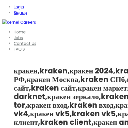
Login
Signup
Home
Jobs
Contact Us
FAQ’S
кракен,kraken,кракен 2024,kr
РФ,кракен Москва,kraken СПб,к
сайт,kraken сайт,кракен марк
darknet,кракен зеркало,kraken
tor,кракен вход,kraken вход,к
vk4,кракен vk5,kraken vk5,кра
клиент,kraken client,кракен a