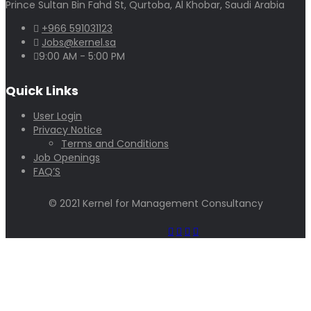
Prince Sultan Bin Fahd St, Qurtoba, Al Khobar, Saudi Arabia
+966 591031123
Jobs@kernel.sa
9:00 AM - 5:00 PM
Quick Links
User Login
Privacy Notice
Terms and Conditions
Job Openings
FAQ’S
© 2021 Kernel for Management Consultancy