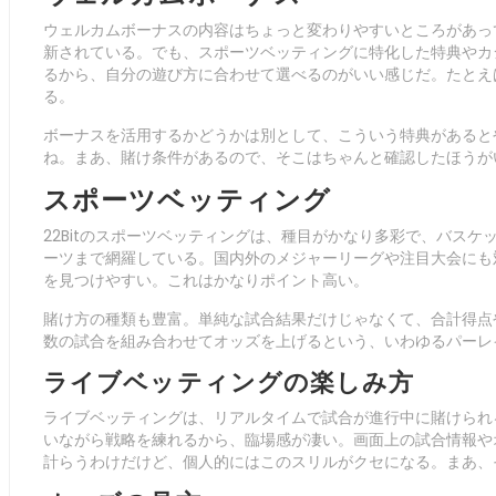
ウェルカムボーナスの内容はちょっと変わりやすいところがあっ
新されている。でも、スポーツベッティングに特化した特典やカ
るから、自分の遊び方に合わせて選べるのがいい感じだ。たとえば
る。
ボーナスを活用するかどうかは別として、こういう特典があると
ね。まあ、賭け条件があるので、そこはちゃんと確認したほうが
スポーツベッティング
22Bitのスポーツベッティングは、種目がかなり多彩で、バス
ーツまで網羅している。国内外のメジャーリーグや注目大会にも
を見つけやすい。これはかなりポイント高い。
賭け方の種類も豊富。単純な試合結果だけじゃなくて、合計得点
数の試合を組み合わせてオッズを上げるという、いわゆるパーレ
ライブベッティングの楽しみ方
ライブベッティングは、リアルタイムで試合が進行中に賭けられ
いながら戦略を練れるから、臨場感が凄い。画面上の試合情報や
計らうわけだけど、個人的にはこのスリルがクセになる。まあ、