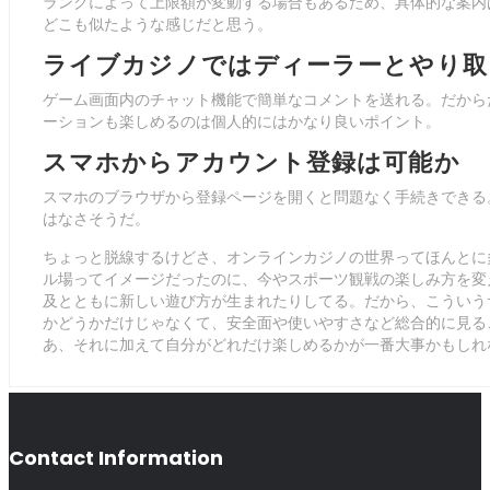
ランクによって上限額が変動する場合もあるため、具体的な案内
どこも似たような感じだと思う。
ライブカジノではディーラーとやり取
ゲーム画面内のチャット機能で簡単なコメントを送れる。だから
ーションも楽しめるのは個人的にはかなり良いポイント。
スマホからアカウント登録は可能か
スマホのブラウザから登録ページを開くと問題なく手続きできる
はなさそうだ。
ちょっと脱線するけどさ、オンラインカジノの世界ってほんとに
ル場ってイメージだったのに、今やスポーツ観戦の楽しみ方を変
及とともに新しい遊び方が生まれたりしてる。だから、こういう
かどうかだけじゃなくて、安全面や使いやすさなど総合的に見る
あ、それに加えて自分がどれだけ楽しめるかが一番大事かもしれ
Contact Information