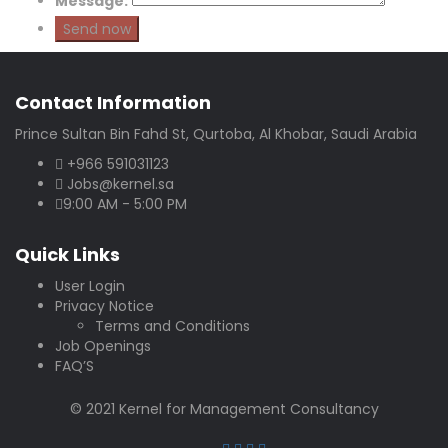
Message:
Contact Information
Prince Sultan Bin Fahd St, Qurtoba, Al Khobar, Saudi Arabia
+966 591031123
Jobs@kernel.sa
9:00 AM - 5:00 PM
Quick Links
User Login
Privacy Notice
Terms and Conditions
Job Openings
FAQ’S
© 2021 Kernel for Management Consultancy