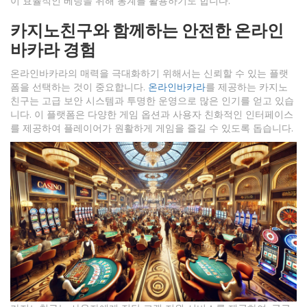
이 효율적인 베팅을 위해 통계를 활용하기도 합니다.
카지노친구와 함께하는 안전한 온라인
바카라 경험
온라인바카라의 매력을 극대화하기 위해서는 신뢰할 수 있는 플랫
폼을 선택하는 것이 중요합니다.
온라인바카라
를 제공하는 카지노
친구는 고급 보안 시스템과 투명한 운영으로 많은 인기를 얻고 있습
니다. 이 플랫폼은 다양한 게임 옵션과 사용자 친화적인 인터페이스
를 제공하여 플레이어가 원활하게 게임을 즐길 수 있도록 돕습니다.