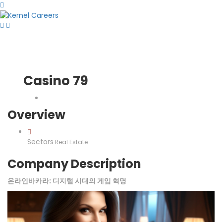
Casino 79
Overview
Sectors
Real Estate
Company Description
온라인바카라: 디지털 시대의 게임 혁명