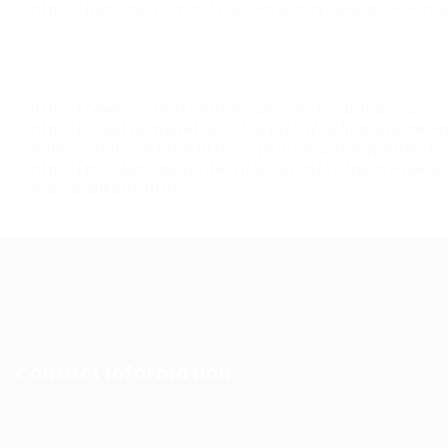
https://lisboaip.com.br/vashi-mechty-o-ljubvi-i-stra
красивые женщины, но и настоящие профессионалки, которы
для удовлетворения всех потребностей своих клиентов. Благ
они способны создать атмосферу уюта и комфорта, которая
расслабиться и насладиться приятным времяпрепровождение
https://www.cvgods.com/employer/sosamba-72/
http://u90517ol.beget.tech/2025/06/24/individualki-
odnom-flakone.html
https://pedromartransportes.c
http://p91648f6.beget.tech/2025/06/24/perm-sekre
individualkami.html
Contact Information
Prince Sultan Bin Fahd St, Qurtoba, Al Khobar, Saudi
Arabia