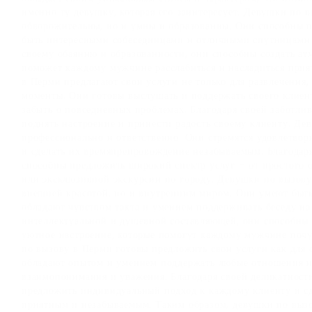
именно ту девушку, которая его заинтересует. Девушки по 
обворожительны, но и умны и образованны. Они способны п
быть интересными собеседницами и отличными спутницами 
своему обаянию и образованности, они способны создать ат
поможет каждому мужчине расслабиться и насладиться при
в Перми предлагают свои услуги не только для развлечения,
моменты. Они готовы выслушать и поддержать своего клиент
забыть о повседневных проблемах. Благодаря своей заботли
поднять настроение и принести радость своему клиенту. Де
профессионально и ответственно. Они стремятся удовлетвор
и сделать их времяпрепровождение незабываемым. Благодар
способны предложить широкий спектр услуг – от простого 
или эксклюзивной экскурсии по городу. Девушки по вызову
внешней красотой, но и внутренним миром. Они умеют быт
обладают чувством такта и умением поддерживать беседу на
интеллектуальной и душевной составляющей, они способны 
уютное настроение, которые помогут каждому мужчине почу
по вызову в Перми готовы предложить свои услуги как для о
обладают опытом и умением поддержать любые отношения и
взаимопонимания и уважения. Благодаря своей деликатност
предложить индивидуальный подход к каждому клиенту и с
приятным и незабываемым. Таким образом, девушки по вызо