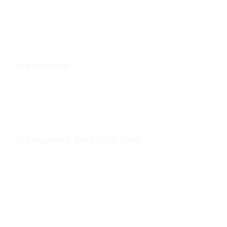
Overview
Sectors
Construction &
Facilities
Company Description
Девушки по вызову пермь.
Девушки по вызову в Перми – это услуга, которая позволяе
приятным общением и компанией привлекательной дамы. Эт
услуги в любое удобное время и место, чтобы порадовать св
времяпрепровождением. Выбор девушек по вызову в Перми д
можно найти блондинок, брюнеток, рыжих и даже экзотичес
обладает своим уникальным стилем и характером, что позв