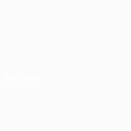
+966 591031123
Jobs@kernel.sa
9:00 AM - 5:00 PM
Quick Links
User Login
Privacy Notice
Terms and Conditions
Job Openings
FAQ’S