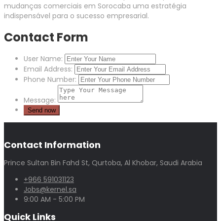
mudanças comerciais em Sorocaba uma estratégia
indispensável para o sucesso empresarial.
Contact Form
User Name:
Email Address:
Phone Number:
Message:
Contact Information
Prince Sultan Bin Fahd St, Qurtoba, Al Khobar, Saudi Arabia
+966 591031123
Jobs@kernel.sa
9:00 AM - 5:00 PM
Quick Links