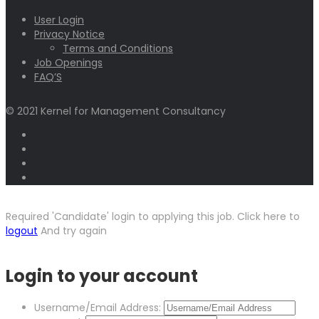
User Login
Privacy Notice
Terms and Conditions
Job Openings
FAQ’S
© 2021 Kernel for Management Consultancy
Required 'Candidate' login to applying this job.
Click here to
logout
And try again
Login to your account
Username/Email Address: