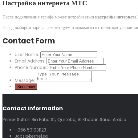
Настройка интернета МТС
После подключения тарифа может потребоваться
настройка интернет
Перед выбором тарифа рекомендуем ознакомиться с полными условиям
Contact Form
User Name:
Email Address:
Phone Number:
Message:
Contact Information
Prince Sultan Bin Fahd St, Qurtoba, Al Khobar, Saudi Arabia
+966 591031123
Jobs@kernel.sa