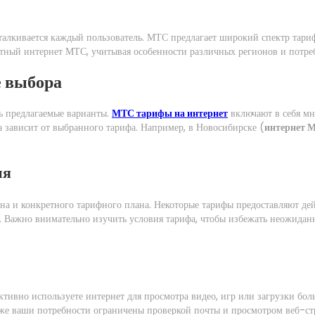
сталкивается каждый пользователь. МТС предлагает широкий спектр тари
итный интернет МТС, учитывая особенности различных регионов и потре
е выбора
ь предлагаемые варианты.
МТС тарифы на интернет
включают в себя мн
а зависит от выбранного тарифа. Например, в Новосибирске (
интернет 
ия
на и конкретного тарифного плана. Некоторые тарифы предоставляют дей
а. Важно внимательно изучить условия тарифа, чтобы избежать неожид
ктивно используете интернет для просмотра видео, игр или загрузки бо
 же ваши потребности ограничены проверкой почты и просмотром веб-ст