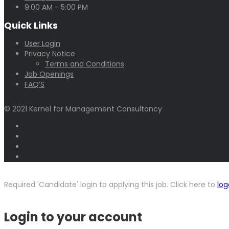
9:00 AM - 5:00 PM
Quick Links
User Login
Privacy Notice
Terms and Conditions
Job Openings
FAQ’S
© 2021 Kernel for Management Consultancy
Required 'Candidate' login to applying this job.
Click here to
log
Login to your account