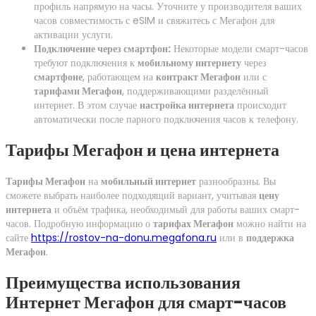
профиль напрямую на часы. Уточните у производителя ваших
часов совместимость с eSIM и свяжитесь с Мегафон для
активации услуги.
Подключение через смартфон:
Некоторые модели смарт-часов
требуют подключения к
мобильному интернету
через
смартфоне
, работающем на
контракт Мегафон
или с
тарифами Мегафон
, поддерживающими разделённый
интернет. В этом случае
настройка интернета
происходит
автоматически после парного подключения часов к телефону.
Тарифы Мегафон и цена интернета
Тарифы Мегафон
на
мобильный интернет
разнообразны. Вы
сможете выбрать наиболее подходящий вариант, учитывая
цену
интернета
и объём трафика, необходимый для работы ваших смарт-
часов. Подробную информацию о
тарифах Мегафон
можно найти на
сайте
https://rostov-na-donu.megafona.ru
или в
поддержка
Мегафон
.
Преимущества использования
Интернет Мегафон для смарт-часов