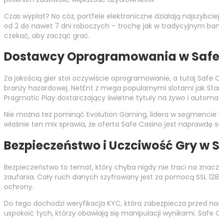
Czas wypłat? No cóż, portfele elektroniczne działają najszybci
od 2 do nawet 7 dni roboczych – trochę jak w tradycyjnym ba
czekać, aby zacząć grać.
Dostawcy Oprogramowania w Safe
Za jakością gier stoi oczywiście oprogramowanie, a tutaj Safe
branży hazardowej. NetEnt z mega popularnymi slotami jak Sta
Pragmatic Play dostarczający świetne tytuły na żywo i automa
Nie można też pominąć Evolution Gaming, lidera w segmencie live
właśnie ten mix sprawia, że oferta Safe Casino jest naprawdę so
Bezpieczeństwo i Uczciwość Gry w 
Bezpieczeństwo to temat, który chyba nigdy nie traci na znacz
zaufania. Cały ruch danych szyfrowany jest za pomocą SSL 128-
ochrony.
Do tego dochodzi weryfikacja KYC, która zabezpiecza przed na
uspokoić tych, którzy obawiają się manipulacji wynikami. Safe 