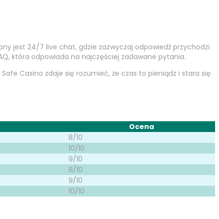
ny jest 24/7 live chat, gdzie zazwyczaj odpowiedź przychodzi
FAQ, która odpowiada na najczęściej zadawane pytania.
fe Casino zdaje się rozumieć, że czas to pieniądz i stara się
Ocena
8/10
10/10
9/10
8/10
9/10
10/10