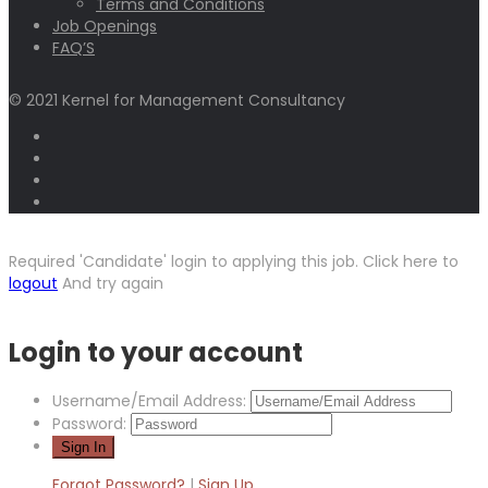
Terms and Conditions
Job Openings
FAQ’S
© 2021 Kernel for Management Consultancy
Required 'Candidate' login to applying this job.
Click here to
logout
And try again
Login to your account
Username/Email Address:
Password:
Forgot Password?
|
Sign Up