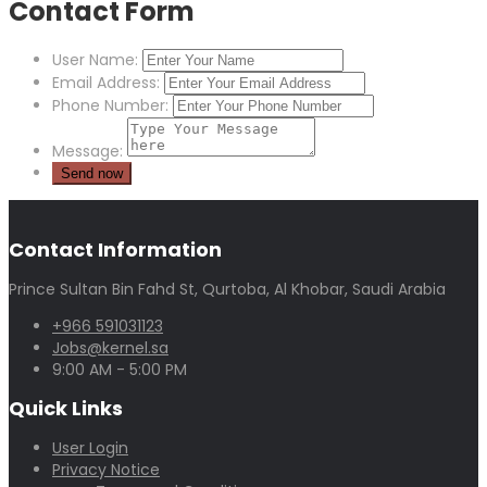
Contact Form
User Name:
Email Address:
Phone Number:
Message:
Contact Information
Prince Sultan Bin Fahd St, Qurtoba, Al Khobar, Saudi Arabia
+966 591031123
Jobs@kernel.sa
9:00 AM - 5:00 PM
Quick Links
User Login
Privacy Notice