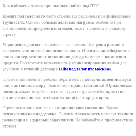
Как избежать стресса при выплате займа под ПТС
Кредит под залог авто
часто становится решением при
финансовых
трудностях
. Однако, большая
долговая нагрузка
, особенно при
возникновении
просрочки платежей
, может привести к сильному
стрессу.
Управление долгом
начинается с реалистичной
оценки рисков
и
составления
личного финансового плана
.
Оптимизация бюджета
и
поиск
альтернативных источников дохода
помогут в
погашении
кредита
. Рассмотрите возможность
рефинансирования займа
для
улучшения
условий договора
займ под залог птс москва
а
.
При возникновении проблем, обратитесь за
консультацией эксперта
или к
антиколлектору
. Знайте свои
права заемщика
!
Юридическая
помощь
может потребоваться, если рассматривается
банкротство
физических лиц
или необходима
защита от кредиторов
.
Стресс негативно влияет на
эмоциональное состояние
. Важна
психологическая поддержка
. Снизить
тревожность
помогут
техники
релаксации
и
здоровый образ жизни
. Не забывайте о
профилактике
стресса
!