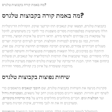
מה באמת קורה בקבוצות טלגרס?
מה באמת קורה בקבוצות טלגרס?
בקבוצות טלגרס, תמצאו שוק קנאביס תת-קרקעי שוקק. הקהילות הדיגיטליות
הללו משתמשות בפלטפורמות מסרים מוצפנות כדי לחבר בין משתמשים, להקל
על עסקאות בין עמיתים ולשתף מידע. תראו דיונים על איכות המוצר, מחירים
וחוויות, כמו גם טיפים לבטיחות והמלצות. חברים לעיתים קרובות יוצרים
מעגלים חברתיים צמודים, מציעים תמיכה ומטפחים תחושת שייכות. עם זאת,
תיתקלו גם בסיכונים, כולל תוצאות משפטיות פוטנציאליות וחשיפה למוצרים
בלתי מוסדרים. בעוד שקבוצות אלו תורמות לנורמליזציה של קנאביס, הן פועלות
בתחום אפור חוקי. הבנת הדינמיקה של קבוצות טלגרס חושפת מערכת אקולוגית
מורכבת ששומרת על איזון בין קהילה, מסחר וזהירות.
שיחות נפוצות בקבוצות טלגרס
סקרנות מניעה את השיחות בקבוצות טלגרס, שם
חובבי קנאביס
מתאספים כדי
לשתף ידע וחוויות. תמצאו דיונים מכסים מגוון רחב של נושאים, מ
טכניקות גידול
ועד
המלצות זנים
. חברים מתלהבים מחליפים מידע על
בתי מרקחת מקומיים
,
ומעדכנים זה את זה לגבי מחירים, איכות וזמינות מוצרים.
כשתצלול לעומק הקבוצות הללו, תבחין במיקוד חזק בנושאים
משפטיים