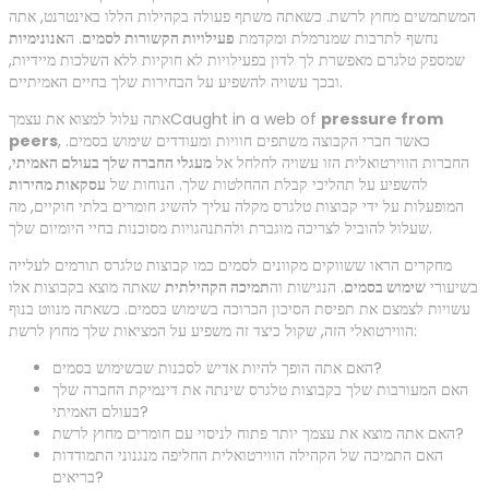
המשתמשים מחוץ לרשת. כשאתה משתף פעולה בקהילות הללו באינטרנט, אתה
נחשף לתרבות שמנרמלת ומקדמת
פעילויות הקשורות לסמים
. ה
אנונימיות
שמספק טלגרם מאפשרת לך לדון בפעילויות לא חוקיות ללא השלכות מיידיות,
ובכך עשויה להשפיע על הבחירות שלך בחיים האמיתיים.
pressure from
אתה עלול למצוא את עצמךCaught in a web of
, כאשר חברי הקבוצה משתפים חוויות ומעודדים שימוש בסמים.
peers
החברות הווירטואלית הזו עשויה לחלחל אל
מעגלי החברה שלך בעולם האמיתי
,
להשפיע על תהליכי קבלת ההחלטות שלך. הנוחות של
עסקאות מהירות
המופעלות על ידי קבוצות טלגרס מקלה עליך להשיג חומרים בלתי חוקיים, מה
שעלול להוביל לצריכה מוגברת ולהתנהגויות מסוכנות בחיי היומיום שלך.
מחקרים הראו ששווקים מקוונים לסמים כמו קבוצות טלגרס תורמים לעלייה
בשיעורי
שימוש בסמים
. הנגישות וה
תמיכה הקהילתית
שאתה מוצא בקבוצות אלו
עשויות לצמצם את תפיסת הסיכון הכרוכה בשימוש בסמים. כשאתה מנווט בנוף
הווירטואלי הזה, שקול כיצד זה משפיע על המציאות שלך מחוץ לרשת:
האם אתה הופך להיות אדיש לסכנות שבשימוש בסמים?
האם המעורבות שלך בקבוצות טלגרס שינתה את דינמיקת החברה שלך
בעולם האמיתי?
האם אתה מוצא את עצמך יותר פתוח לניסוי עם חומרים מחוץ לרשת?
האם התמיכה של הקהילה הווירטואלית החליפה מנגנוני התמודדות
בריאים?