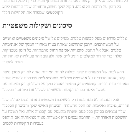
בקבוצות טלגרס, אינך רק צופה פסיבי. אתה משתתף פעיל בדיון דינמי, המתפתח
כל הזמן על תרבות הקנאביס. הקול שלך חשוב, והחוויות שלך תורמות ל
ידע
שמפרה את הקהילות הללו.
הקולקטיבי
סיכונים ושקילות משפטיות
צללים מרחפים מעל קבוצות טלגרס, מטילים צל של
סיכונים משפטיים ואישיים
על המשתתפים. ייתכן שתחשוב שאתה בטוח מאחורי המסך של
אנונימיות
טלגרם
, אבל אל תתבל.
סוכנויות אכיפת החוק
מתפתחות כל הזמן בטכניקות
שלהן כדי לחדור למקלטים דיגיטליים אלה ולעקוב אחר פעילויות לא חוקיות
חזרה למקורן.
ההשלכות של המעורבות שלך יכולות להיות חמורות. אתה לא רק מסכן נזיפה
קלה; אנחנו מדברים על
אישומים פליליים פוטנציאליים
שיכולים להוביל אותך
מאחורי סורג ובריח.
קונספירציה, החזקה והפצה
כולן על השולחן, והן מגיעות עם
עונשי מאסר כבדים וקנסות שעשויים לשלול את ביטחונך הכלכלי.
אבל הסכנות לא מסתכמות רק בהשלכות משפטיות. אתה נכנס לעולם שבו
ונדרים, גניבות ואלימות
הם חלק מהשגרה.
הביטחון האישי שלך והביטחון הכלכלי
שלך נמצאים בסיכון בכל פעם שאתה מתעסק עם קבוצות אלה. ואל תשכח על
ההשלכות האזרחיות
–
החרמת נכסים
היא אפשרות מאוד מציאותית אם תיתפס
בעבירות הקשורות לסמים.