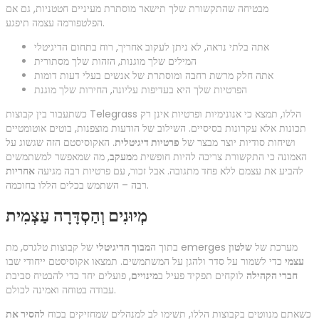
מבטיחה שהתקשורת שלך תישאר מוסתרת מעיניים חטטניות, גם אם
הפלטפורמה עצמה תיפגע.
אתה בלתי נראה, לא ניתן לעקוב אחריך, רוח בתחום הדיגיטלי
המילים שלך מוגנות, הזהות שלך מסתורית
אתה חלק מרשת רחבה ומוסתרת של אנשים בעלי דעות דומות
הפרטיות שלך היא בעדיפות עליונה, החירות שלך מוגנת
כשתעבור בין קבוצות Telegrass הללו, תמצא כי אנונימיות ופרטיות אינן רק
תכונות אלא עקרונות בסיסיים. השילוב של הודעות מוצפנות, בוטים אוטומטיים
ושיחות סודיות יוצר מבצר של
פרטיות דיגיטלית
. האקוסיסטם הזה שגשוג על
האמונה כי התקשורת צריכה להיות חופשית מ
מעקב
, מה שמאפשר למשתמשים
להביע את עצמם ללא פחד מתגובה. אבל זכור, עם פרטיות רבה מגיעה
אחריות
רבה – השתמש בכלים הללו בחוכמה.
מְיוּנִים וְהַסְדָּרָה עַצְמִית
של קבוצות טלגרס, מת emerges מערכת של
שלטון
בתוך ה
מבוך הדיגיטלי
עצמי
כדי לשמור על סדר ולהגן על המשתמשים. תמצאו אקוסיסטם ייחודי שבו
חברי הקהילה
לוקחים תפקיד פעיל ב
מינויים
, פועלים יחד כדי להבטיח סביבת
עבודה בטוחה ואמינה לכולם.
כשאתם מנווטים בקבוצות הללו, תשימו לב למנהלים שמחזיקים בכוח
להסיר את