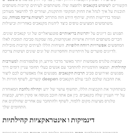
הקשורים ל
שימוש בקנאביס
ולהפצה שלו. משתתפים לעיתים קרובות משתפים
תובנות על איך לנהל את החוק המקומי והתקנות, ועוזרים לך להישאר מעודכן
ועומד בדרישות החוק. שיתוף הידע הזה מתרחב ל
שיטות צריכה בטוחה
, עם
משתמשים המציעים טיפים כיצד ליהנות מקנאביס באחריות וביעילות.
תפגוש גם דיונים על
יתרונות בריאותיים
פוטנציאליים של זני קנאביס שונים.
חברים משתפים חוויות אישיות ואנקדוטות, מה שמקנה סביבה תומכת לאלו
המחפשים
אפשרויות רווחה חלופיות
. השיחות הללו לעיתים קרובות מובילות
לדיונים סוערים על היתרונות והחסרונות של זנים שונים ושיטות צריכה.
קבוצות טלגרס משמשות יותר מאשר מרכזי מידע; הן פלטפורמות ל
מעורבות
קהילתית
. תמצאו הזדמנויות להתחבר עם אנשים בעלי תחומי עניין דומים דרך
מפגשים ואירועים סביב
תרבות הקנאביס
. מפגשים אלו מאפשרים לכם ליצור
קשרים, לשתף חוויות ול deepen את ההבנה שלכם לגבי עולם הקנאביס.
כשתחקור את הקבוצות הללו, תחשוף עושר של ידע ו
קהילה נלהבת
המאוחדת
על ידי העניין שלה בקנאביס. בין אם אתה חובב מנוסה או סקרן חדש, קבוצות
טלגרס מציעות מקום ללמוד, לשתף ולהתחבר עם אחרים שחולקים את
התחומים שלך.
דינמיקות ו אינטראקציות קהילתיות
הדינמיקה הקהילתית
החיה
בקבוצות טלגרס היא
מגוונת
כמו זני הקנאביס