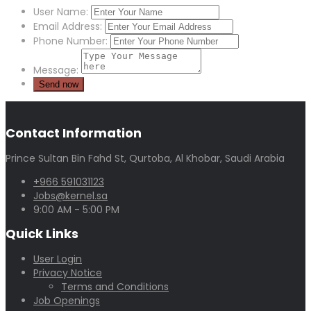
User Name:
Email Address:
Phone Number:
Message:
Contact Information
Prince Sultan Bin Fahd St, Qurtoba, Al Khobar, Saudi Arabia
+966 591031123
Jobs@kernel.sa
9:00 AM - 5:00 PM
Quick Links
User Login
Privacy Notice
Terms and Conditions
Job Openings