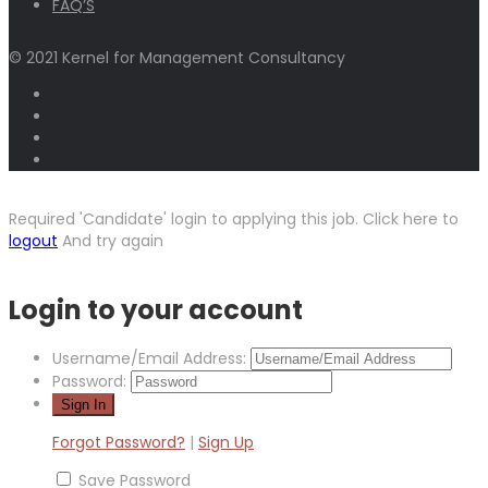
FAQ’S
© 2021 Kernel for Management Consultancy
Required 'Candidate' login to applying this job.
Click here to
logout
And try again
Login to your account
Username/Email Address:
Password:
Forgot Password?
|
Sign Up
Save Password