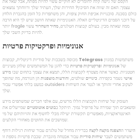
הקסם של גישה קלה לחומרים לא חוקיים עשוי להיות מפתה, אבל שאל את
עצמך: האם זה שווה את הסיכון? החירות שלך, העתיד שלך ורווחתך נמצאים
כולם בסכנה. סוכנויות אכיפת החוק צופות, והן משתפרות כל הזמן בהגברת הלחץ
על דוכני הסמים הדיגיטליים האלה. האנונימיות שאתה חושב שיש לך היא הרבה
יותר fragile ממה שאתה מבין. בעולם קבוצות הטלגרס,
מחיר השחרור
עשוי
להיות בדיוק השבי שלך.
אנונימיות ופרקטיקות פרטיות
משתמשות במגוון
Telegrass
מכוסה בשכבות של סודיות דיגיטלית, קבוצות
של
אנונימיות
ו
פרקטיקות פרטיות
כדי להגן על המשתמשים שלהן מעיניים
חטטניות. כאשר אתה מצטרף לקבוצות הללו, תמצא את עצמך בתחום שבו
מידע
אישי
נשמר בקפידה.
כינויים
שולטים, ו
הודעות מוצפנות
הן הנורמה, מה שהופך
כמעט בלתי אפשרי עבור outsiders לעקוב אחרי זהותך או לנטר את השיחות
שלך.
העומק של שיחות הקבוצות הללו מרשים, עם אלפי חברים שמשתפים מידע
ומשאבים תוך שמירה על פרופיל נמוך. תיתקל ב
בוטים אוטומטיים
שמייעלים את
האינטראקציות, מאפשרים תקשורת יעילה מבלי לחשוף את זהויותיהם של מי
שמושכים את החוטים מאחורי הקלעים.
היעדר ה
הצפנה מקצה לקצה
בברירת מחדל של טלגרם עבור שיחות רגילות דוחף
משתמשים לעבר
שיחות סודיות
עבור אבטחה מוגברת. שכבת פרטיות נוספת זו