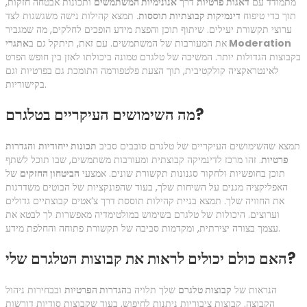
מתמודד עם
דאגות פרטיות
דרך
אנונימיות המשתמשים
ותכונות אבטחה חזקות,
תוך כדי טיפוח
דינמיקות קבוצתיות תוססות
. תמצא קהילות נישה משגשגות לצד
ערוצי תקשורת יעילים. שיתוף תוכן והפצת מידע הופכים לחלקים, מה שמגביר
אתגרי Moderation
את המעורבות של המשתמשים. עם זאת, תיתקל גם ב
בקבוצות הגדולות יותר. המשיכה של טלגרם טמונה ביכולתו לאזן בין חופש הפרט
לאינטראקציה קולקטיבית, תוך הצעת פלטפורמה התומכת גם בפרטיות וגם
בקישוריות.
מה השימושים העיקריים בטלגרם?
תמצא שהשימושים העיקריים של טלגרם סובבים סביב
תכונות ייחודיות
ו
הגדרות
פרטיות
. זהו מרכז לדינמיקה קבוצתית ומעורבות משתמשים, שבו תוכל לשתף
תוכן בחופשיות ולחקור סגנונות תקשורת שונים. אמצעי
הביטחון החזקים
של
האפליקציה מגנים על השיחות שלך, בעוד שהפונקציות של הבוטים משדרגות
את החוויה שלך. תמצא בניית קהילות תוססת דרך צ’אטים קבוצתיים גדולים
וערוצים. היכולות של טלגרם בשימוש במולטימדיה מאפשרות לך לבטא את
עצמך בצורה יצירתית, ומקדמות סביבה של תקשורת פתוחה והחלפת מידע.
האם כולם יכולים לראות את קבוצות הטלגרם שלי?
הנראות של
קבוצות טלגרם
שלך תלויה ב
הגדרות הפרטיות
ובבחירות ניהול
הקבוצה. קבוצות ציבוריות ניתנות לחיפוש, בעוד שקבוצות סודיות דורשות