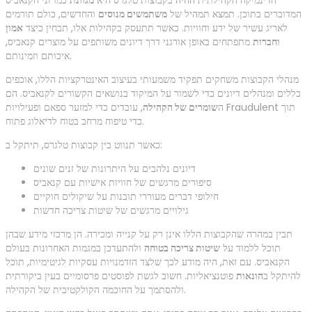
המדוברים בתוכן. תמצא תמהיל של
משתמשים מנוסים
והחדשים, כולם תורמים
לאריג עשיר של ידע וחוויות. כאשר תתעסק בקהילות אלו, תבחין כיצד
אמון
וחברות
מתפתחים באופן אורגני דרך דיונים משותפים על מוצרים קנאביס,
איכותם וזמינותם.
מנהלי הקבוצות משחקים תפקיד משמעותי בעיצוב האינטרקציות הללו, אוכפים
כללים ומנהלים דיונים כדי לשמור על המיקוד בנושאים הקשורים לקנאביס. הם
ה
שומרים של הקהילה
, עובדים כדי למזער ספאם ופעילויות Fraudulent תוך
כדי טיפוח מרחב בטוח לדיאלוג פתוח.
כאשר תנווט בין קבוצות טלגרס, תיתקל ב:
דיונים נלהבים על היתרונות של זנים שונים
סיפורים מרגשים של חוויות אישיות עם קנאביס
חילופי דברים מעוררי תובנות על שיקולים חוקיים
גילויים מרגשים של שיטות צריכה חדשות
תבין במהרה שהקבוצות הללו אינן רק על קנייה ומכירה. הן מרכזי מידע שבהן
תוכל ללמוד על
שיטות צריכה בטוחה
ולהתעדכן במגמות האחרונות בעולם
הקנאביס. עם זאת, היה מודע לכך שלצד הזדמנויות עסקיות לגיטימיות, תוכל
להיתקל ב
הונאות
פוטנציאליות. חשוב לגשת לפוסטים פרסומיים בעין ביקורתית
ולהסתמך על החוכמה הקולקטיבית של הקהילה.