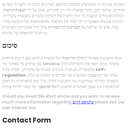
הזמנות. אנונימיות המשתמש משתנה בהתאם למדיניות החברות וליצירת קשרים
הדדיים. שיתוף תוכן בתוך קבוצות גלוי רק לחברים, ומוגן על ידי
הצפנת הודעות
.
בקרות המנהלים קובעות מי יכול לראות את רשימת החברים בקבוצות ציבוריות.
תכונות אבטחה מאפשרות לך לנהל את הנראות וההשתתפות של הקבוצה שלך.
זכור, שיש לך שליטה על
הטביעות הדיגיטליות
שלך דרך אפשרויות הפרטיות
הניתנות להתאמה של טלגרם.
סיכום
אתה התבוננת מאחורי ה
ווילון הדיגיטלי
של קבוצות טלגרס, שם דיונים פורחים
כמו פרחים בר מאחורי מר Meadow מוסתר. אתה רואה איך הקהילות הללו
self-
מתקשרות, מנווטות סיכונים ומגנות על פרטיותן. למדת על ה
שלהן ועל ההשפעה הממשית של המרחבים המקוונים הללו.
regulation
כשאתה מהרהר במורכבות של הקבוצות הללו, זכור שהן מתפתחות כל הזמן,
. מה עשוי להיות עתידן?
מתאימות את עצמן לאתגרים חדשים ול
נוף המשפטי
Should you loved this short article and you want to receive
please visit our
טלגראס דרום
much more information regarding
own internet site.
Contact Form