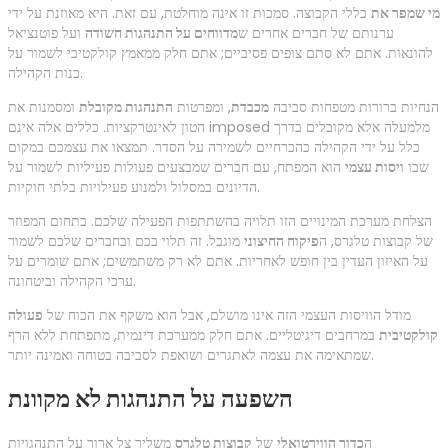
מי שמפר את
כללי הקבוצה. סמכות זו אינה מוחלטת, עם זאת. היא מאוזנת על ידי
ערנותם של חברים אחרים ש
מדווחים על התנהגות חשודה
ועל פוטנציאל
להונאות. אתם לא סתם צופים פסיביים; אתם חלק ממאמץ קולקטיבי לשמור על
כנות הקהילה.
הנחיות ברורות מטפחות סביבה
מכבדת
, ומפרטות
התנהגות מקובלת
ומסמנות את
הטון לאינטרקציות. כללים אלה אינם imposed מלמעלה אלא מקובלים בדרך
כלל על ידי הקהילה כהכרחיים לשמירה על הסדר. תמצאו את עצמכם במקום
שבו
ויסות עצמי
הוא המפתח, עם חברים שמבצעים פעולות פעיליות לשמור על
הדיונים במסלול ולמנוע פעילויות בלתי חוקיות.
הצלחת מערכת המינויים הזו תלויה בהשתתפות הפעילה שלכם. בתחום המפוזר
של קבוצות טלגרס, ה
פיקוח החיצוני
מוגבל. זה תלוי בכם ובחברים שלכם לשמור
על האיזון העדין בין חופש לאחריות. אתם לא רק משתמשים; אתם שומרים על
ערכי הקהילה וביטחונה.
מודל הוויסות העצמי הזה אינו מושלם, אבל הוא משקף את הכוח של
פעולה
קולקטיבית
במרחבים דיגיטליים. אתם חלק ממערכת דינמית, מתפתחת ללא הרף
שמתאימה את עצמה לאתגרים ושואפת לסביבה בטוחה ואמינה יותר.
השפעה על התנהגות לא מקוונת
ה
כדור הווירטואלי
של
קבוצות טלגרס
משליך צל ארוך על התנהגויות