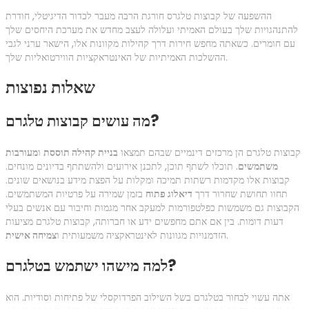
ההשפעה של קבוצות טלגרס חורגת הרבה מעבר לכדור הדיגיטלי, חודרת
להתנהגויות שלך בעולם האמיתי ועלולה לעצב מחדש את מערכת היחסים שלך
עם חומרים. כשאתה מחפש חירות דרך קהילות מקוונות אלו, הישאר ערני לגבי
ההשלכות האמיתיות של האינטראקציות הווירטואליות שלך.
שאלות נפוצות
מה עושים קבוצות טלגרם?
קבוצות טלגרם הן מרכזים דינמיים שבהם תמצאו
בניית קהילה תוססת
ו
מעורבות
משתמשים
. תוכלו לשתף תוכן, לתכנן אירועים ולהשתתף בדיונים מונחים.
קבוצות אלו מקדמות רשתות תמיכה ומקלות על הפצת מידע בנושאים שונים.
תחוו תחושת שחרור דרך
דיאלוג פתוח
בזמן שמירה על פרטיות המשתמשים.
הקבוצות גם משמשות כפלטפורמות למעקב אחר מגמות וחיבור עם אנשים בעלי
דעות דומות. בין אם אתם מחפשים ידע או חברותה, קבוצות טלגרם מציעות
.
הזדמנויות מגוונות לאינטראקציה משמעותית ו
צמיחה אישית
למה מישהו ישתמש בטלגרם?
אתה עשוי לבחור בטלגרם בשל השילוב הפרדוקסלי של פתיחות וסודיות. הוא